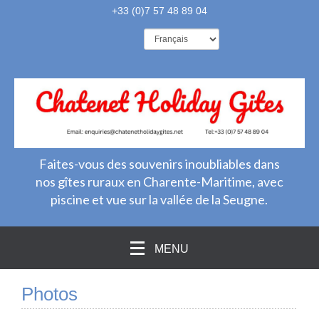
+33 (0)7 57 48 89 04
Faites-vous des souvenirs inoubliables dans
nos gîtes ruraux en Charente-Maritime, avec
piscine et vue sur la vallée de la Seugne.
MENU
Photos