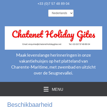
+33 (0)7 57 48 89 04
Maak levenslange herinneringen in onze
vakantiehuisjes op het platteland van
Charente-Maritime, met zwembad en uitzicht
over de Seugnevallei.
MENU
Beschikbaarheid